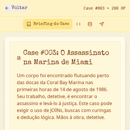
Voltar
Case #
003
•
200
XP
Briefing do Caso
Case #
003
:
O Assassinato
na Marina de Miami
Um corpo foi encontrado flutuando perto
das docas da Coral Bay Marina nas
primeiras horas de 14 de agosto de 1986.
Seu trabalho, detetive, é encontrar o
assassino e levá-lo à justiça. Este caso pode
exigir o uso de JOINs, buscas com curingas
e dedução lógica. Mãos à obra, detetive.